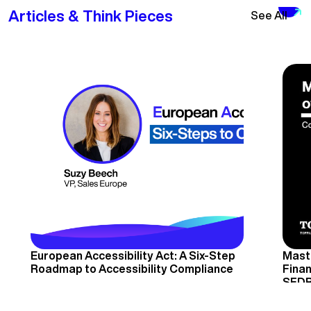
Articles & Think Pieces
See All
European Accessibility Act: A Six-Step
Mast
Roadmap to Accessibility Compliance
Finan
SFDR